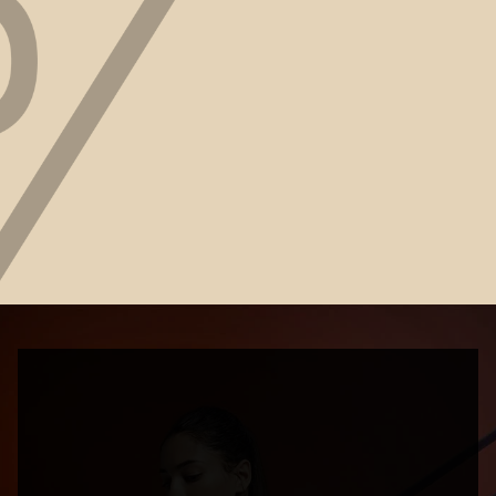
buchen?
Was passiert wenn ich nicht zum Termin 
erscheine ?
Wer wird bei uns behandelt - und was 
muss man mitbringen ? 
Übernimmt meine private 
Krankenversicherung die Kosten?