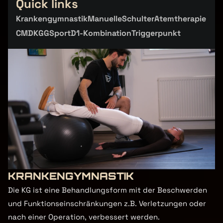
Quick links
Krankengymnastik
Manuelle
Schulter
Atemtherapie
Krankengymnastik
Manuelle
Schulter
Atemtherapie
CMD
KGG
Sport
D1-Kombination
Triggerpunkt
CMD
KGG
Sport
D1-Kombination
Triggerpunkt
KRANKENGYMNASTIK
Die KG ist eine Behandlungsform mit der Beschwerden 
und Funktionseinschränkungen z.B. Verletzungen oder 
nach einer Operation, verbessert werden. 
