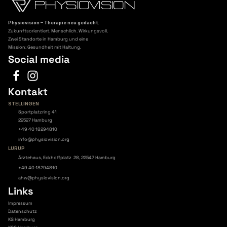
PHYSIOVISION
Physiovision – Therapie neu gedacht.
Zukunftsorientiert. Menschlich. Wirkungsvoll.
Zwei Standorte in Hamburg und eine
Mission: Gesundheit mit Haltung.
Social media
Kontakt
STELLINGEN
Sportplatzring 41
22527 Hamburg
+49 40 18294810
info@physiovision.org
LURUP
Ärztehaus, Eckhoffplatz  28, 22547 Hamburg
+49 40 18294810
ahw@physiovision.org
Links
Impressum
Datenschutz
KG Hamburg