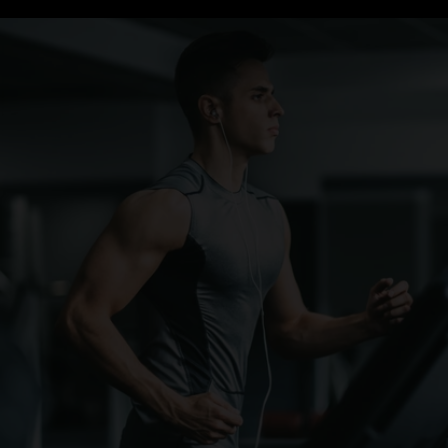
Wissenschaftlich fundierte 
Behandlungen für akute & chronische 
Beschwerden
Ganzheitliche Ansätze zur nachhaltigen 
Schmerzfreiheit und Beweglichkeit