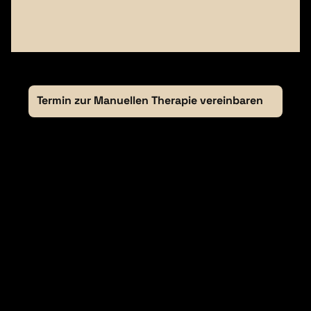
Physiovision Lurup
+49 172 2841830
Ärztehaus, Eckhoffplatz 28, 22547 
Hamburg
Termin zur Manuellen Therapie vereinbaren