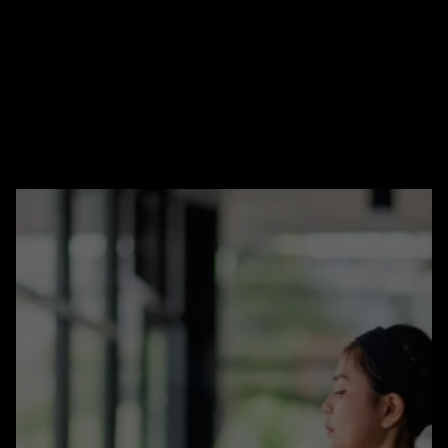
eingeschränkten Gelenken
verspannten oder verkürzten Muskelgruppen
gereizten Nervenstrukturen
Blockierungen einzelner Wirbelsäulensegmente