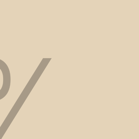
Kann Manuelle Therapie bei 
Bandscheibenvorfall helfen?
Warum kombiniert ihr Manuelle Therapie 
mit Training?
Was soll ich zur Manuellen Therapie 
anziehen oder mitbringen?
Gibt es Nebenwirkungen bei Manueller 
Therapie
Kann ich auch ohne Rezept zur Manuellen 
Therapie kommen?