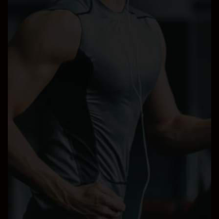
zwei Standorten in Hamburg – kurze 
Wege nach Stellingen oder ins 
Ärztehaus Lurup
qualifizierten Manualtherapeut:innen 
mit Zusatzweiterbildung und fundierter 
Erfahrung
einer durchdachten Kombination aus 
Manueller Therapie und Medical Fitness
einem ganzheitlichen Blick auf Haltung, 
Statik und Bewegungsmuster